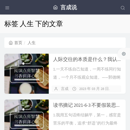
言成说
标签 人生 下的文章
首页
人生
人际交往的本质是什么？我认为，是价值。对别人有价值，别人就会爱我们。
1.一天不练自己知道，一周不练同行知
道，一个月不练观众知道。——郭德纲
2.人类到目前为止，自身所能够调动的
言成
2023 年 03 月 28 日
暂无
能量还是非常的有限，无法抗拒自然
轮动的能量。所以...
读书摘记 2021-6-3 不要假装思考，别人只是陪我们演戏。
1.我用五句话终结躺平，第一，感官是
苦乐的平衡，追求“舒适”的行为最终