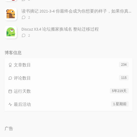
论
数：
读书摘记 2021-3-4 你最终会成为你想要的样子，如果你真的非常想，虽然听起来有点违心，但是强大的愿望确实非常重要！
评
2
论
数：
Discuz X3.4 论坛搬家换域名 整站迁移过程
评
2
论
数：
博客信息
文章数目
234
评论数目
115
运行天数
5年219天
最后活动
1 星期前
广告