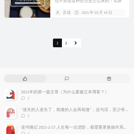
也不知道这种想法是怎么来的！实际
上经商最需要的是实事求是，跳出自
言成
2021 年 03 月 14 日
暂无
己的常态化思维，让自己站在第三方
立场客观看待事实，且无...
1
2
热
最
随
门
新
机
文
评
文
2021年的第一篇文章（为什么要建立本博客？）
章
论
章
评
2
论
数：
“迷失的人迷失了，相逢的人会再相逢”，这句话，至少有三层含义
评
2
论
数：
读书摘记 2021-2-27 人生每一次进阶，都需要更换操作系统，最好把过去都遗忘！
评
2