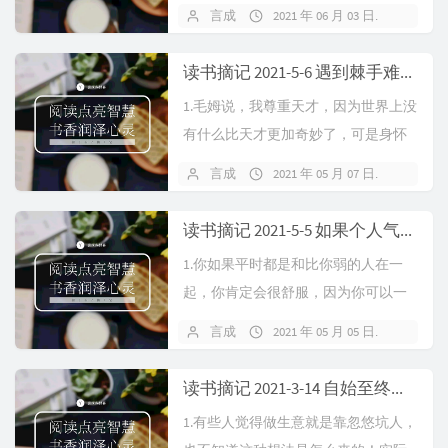
都会以“不舒适"为代价，舒适只能是
言成
2021 年 06 月 03 日
暂无
某件事的副产品无法直接获取。第
二、以追求舒适为目标...
读书摘记 2021-5-6 遇到棘手难解决的问题，不妨这样做
1.毛姆说，我尊重天才，因为世界上没
有什么比天才更加奇妙了，可是身怀
天分也是一种负担，我们必须包容他
言成
2021 年 05 月 07 日
暂无
们，耐心的对待他们。2.这么多年来，
我总结了一条经验，...
读书摘记 2021-5-5 如果个人气场不足怎么办？教你三个提升办法
1.你如果平时都是和比你弱的人在一
起，你肯定会很舒服，因为你可以一
直保持自我，也会很有优越感，但如
言成
2021 年 05 月 05 日
暂无
果你想成长想突破，那就要想办法去
跟比你强的人打交道，你可...
读书摘记 2021-3-14 自始至终，让自己变好是硬道理
1.有些人觉得做生意就是靠忽悠坑人，