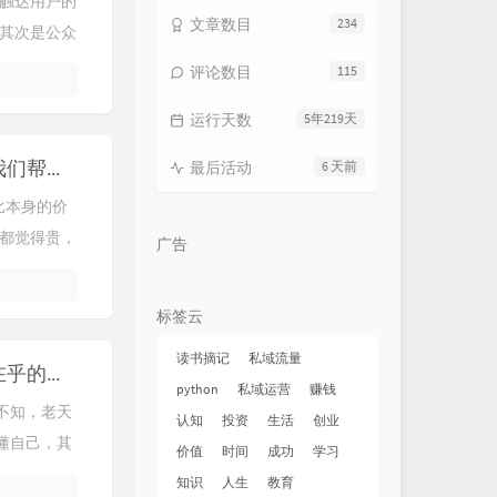
触达用户的
文章数目
234
其次是公众
评论数目
115
运行天数
5年219天
读书摘记 2021-7-14 如何让别人对我们热情，我们帮他们赚到钱就是了。
最后活动
6 天前
比本身的价
都觉得贵，
广告
标签云
读书摘记
私域流量
读书摘记 2021-7-10 别在乎他人的评价，而最在乎的是自己如何评价自己
python
私域运营
赚钱
不知，老天
认知
投资
生活
创业
懂自己，其
价值
时间
成功
学习
知识
人生
教育