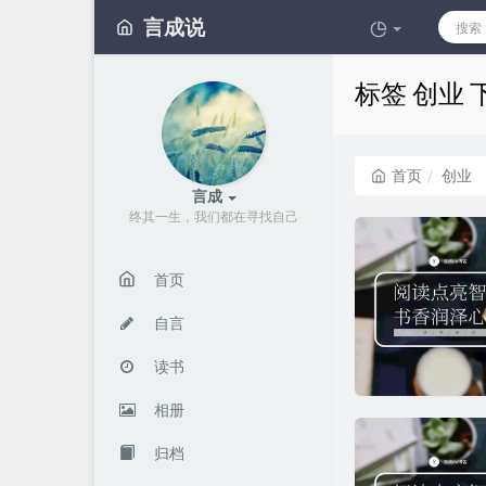
言成说
标签 创业
首页
创业
言成
终其一生，我们都在寻找自己
首页
自言
读书
相册
归档