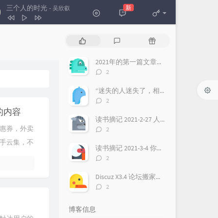
三个人的时光
新
- 吴欣叡
三个人的时光
吴欣叡
热
最
随
The Sounds of Silence
Ocean Media
门
新
机
文
评
文
2021年的第一篇文章（为什么要建立本博客？）
不是我不小心
雷婷
章
论
章
评
2
With an Orchid
Yanni
论
数：
“迷失的人迷失了，相逢的人会再相逢”，这句话，至少有三层含义
溪行桃花源
李志辉
评
2
论
秋日私语
Richard Clayderman
的内容
数：
读书摘记 2021-2-27 人生每一次进阶，都需要更换操作系统，最好把过去都遗忘！
再回首
姜育恒
评
惠券，外卖
2
论
手云集，不
数：
读书摘记 2021-3-4 你最终会成为你想要的样子，如果你真的非常想，虽然听起来有点违心，但是强大的愿望确实非常重要！
评
2
论
数：
Discuz X3.4 论坛搬家换域名 整站迁移过程
评
2
论
数：
博客信息