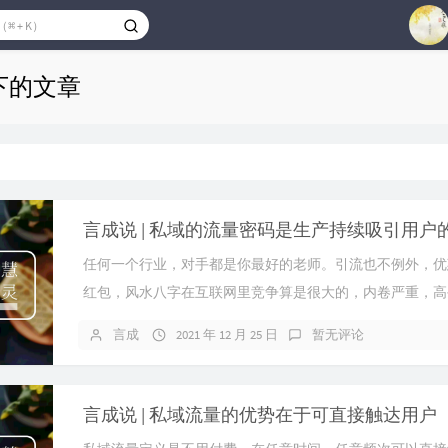
1
 下的文章
2
3
4
5
6
言成说 | 私域的流量密码是生产持续吸引用户
7
任何一个行业，对手都是你最好的老师。引流也不例外，优
红包，风水八字在互联网里竞争算是很大的，内卷严重，高
妨关注多一下，总会有惊喜。
言成
2021 年 12 月 25 日
暂无评论
言成说 | 私域流量的优势在于可直接触达用户