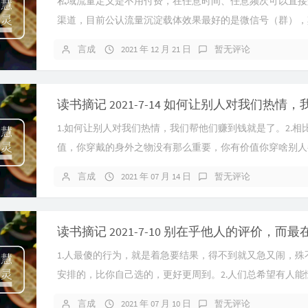
私域流量定义是不用付费，在任意时间、任意频次可以直接
渠道，目前公认流量沉淀载体效果最好的是微信号（群），
号、视频号等。
言成
2021 年 12 月 21 日
暂无评论
1.如何让别人对我们热情，我们帮他们赚到钱就是了。2.相
值，你穿戴的身外之物没有那么重要，你有价值你穿啥别人
而你的价值体现在你能够为别...
言成
2021 年 07 月 14 日
暂无评论
1.人最傻的行为，就是着急要结果，得不到就又急又闹，殊
安排的，比你自己选的，更好更周到。2.人们总希望有人能
实光有人能理解，已经是奢望...
言成
2021 年 07 月 10 日
暂无评论