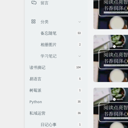
留言
分类
备忘随笔
53
相册图片
2
学习笔记
读书摘记
104
易语言
5
树莓派
1
Python
35
私域运营
36
日记心事
1