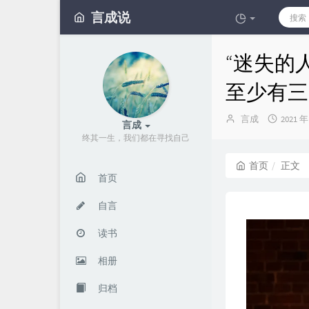
言成说
“迷失的
至少有三
博
发
言成
2021 年
言成
主：
布
终其一生，我们都在寻找自己
时
间：
首页
正文
首页
自言
读书
相册
归档