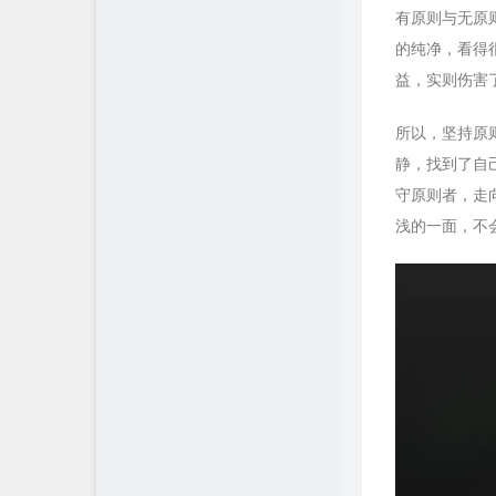
有原则与无原
的纯净，看得
益，实则伤害
所以，坚持原
静，找到了自
守原则者，走
浅的一面，不