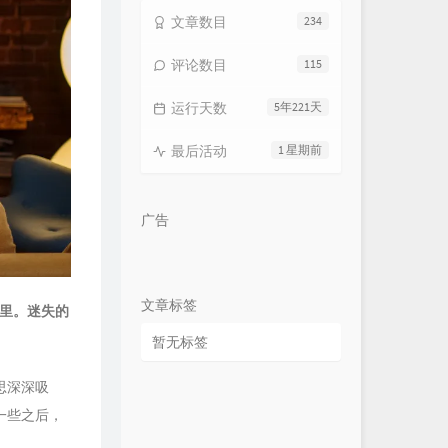
文章数目
234
评论数目
115
运行天数
5年221天
最后活动
1 星期前
广告
文章标签
里。迷失的
暂无标签
思深深吸
一些之后，