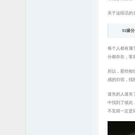
留言板
关于这段话的
01缘
每个人都有属
分都存在，客
所以，那些相
感的归宿，找
迷失的人迷失
中找到了彼此
不见得一定是