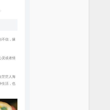
：
与不信，缘
心灵或者情
在茫茫人海
种生活，也