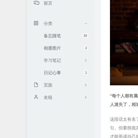
留言
分类
备忘随笔
53
相册图片
2
学习笔记
日记心事
1
页面
“每个人都有
关于我
友链
人迷失了，相
自言
火牛微享团队
这段话太有名
文章归档
引。但要彻底
友情链接
才能形成自己