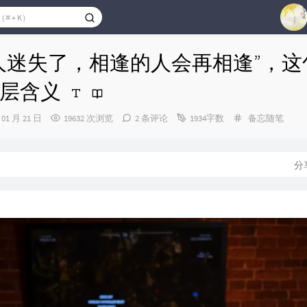
1
人迷失了，相逢的人会再相逢”，这
2
层含义
3
4
分
 01 月 21 日
19632 次浏览
2 条评论
1934字数
备忘随笔
类：
5
6
分
7