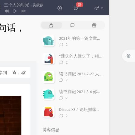
三个人的时光
新
- 吴欣叡
三个人的时光
吴欣叡
句话，
热
最
随
The Sounds of Silence
Ocean Media
门
新
机
文
评
文
2021年的第一篇文章（为什么要建立本博客？）
不是我不小心
雷婷
章
论
章
评
2
With an Orchid
Yanni
论
数：
“迷失的人迷失了，相逢的人会再相逢”，这句话，至少有三层含义
溪行桃花源
李志辉
评
2
论
秋日私语
Richard Clayderman
数：
享到：
读书摘记 2021-2-27 人生每一次进阶，都需要更换操作系统，最好把过去都遗忘！
再回首
姜育恒
评
2
论
数：
读书摘记 2021-3-4 你最终会成为你想要的样子，如果你真的非常想，虽然听起来有点违心，但是强大的愿望确实非常重要！
评
2
论
数：
Discuz X3.4 论坛搬家换域名 整站迁移过程
评
2
论
数：
博客信息