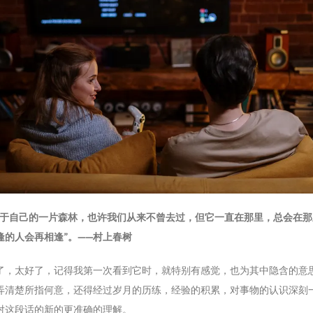
属于自己的一片森林，也许我们从来不曾去过，但它一直在那里，总会在那
逢的人会再相逢”。——村上春树
了，太好了，记得我第一次看到它时，就特别有感觉，也为其中隐含的意
弄清楚所指何意，还得经过岁月的历练，经验的积累，对事物的认识深刻
对这段话的新的更准确的理解。