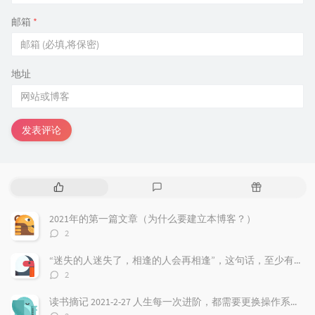
邮箱
*
地址
发表评论
热
最
随
门
新
机
文
评
文
2021年的第一篇文章（为什么要建立本博客？）
章
论
章
评
2
论
数：
“迷失的人迷失了，相逢的人会再相逢”，这句话，至少有三层含义
评
2
论
数：
读书摘记 2021-2-27 人生每一次进阶，都需要更换操作系统，最好把过去都遗忘！
评