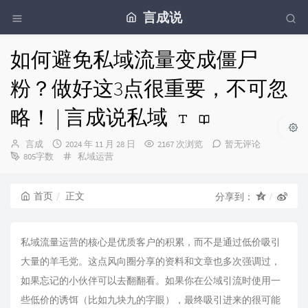
言成说
如何避免私域流量变成僵尸
粉？做好这3点很重要，不可忽
略！ | 言成说私域
博
发
言成
2024 年 11 月 28 日
2167 次浏览
暂无评论
主：
布
分
805字数
私域运营
时
类：
间：
首页
正文
分享到：
私域流量运营的核心是优质客户的积累，而不是通过低价吸引
大量的羊毛党。这点风向圈分享的资料和文章也多次强调过，
如果忘记的小伙伴可以去翻翻看。如果你在公域引流时使用一
些低价的诱饵（比如九块九的字眼），最终吸引进来的很可能