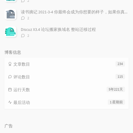
2
论
数：
读书摘记 2021-3-4 你最终会成为你想要的样子，如果你真的非常想，虽然听起来有点违心，但是强大的愿望确实非常重要！
评
2
论
数：
Discuz X3.4 论坛搬家换域名 整站迁移过程
评
2
论
数：
博客信息
文章数目
234
评论数目
115
运行天数
5年221天
最后活动
1 星期前
广告