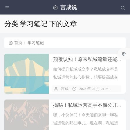
言成说
分类 学习笔记 下的文章
首页
学习笔记
颠覆认知！原来私域流量还能这么玩？99%的人都不知道的成交技巧！
如何提升私域成交率？私域成交率是
私域运营的核心指标，想要提高成交
率，需要从以下几个方面入手：1. 拉
言成
2025 年 04 月 07 日
暂无
近距离，找到共同话题头像： 通过头
像可以初步了解对方的...
揭秘！私域运营高手不愿公开的线上线下融合的几个运营策略
嘿，小伙伴们！今天咱们来聊一聊私
域运营的那些事儿。现在啊，私域运