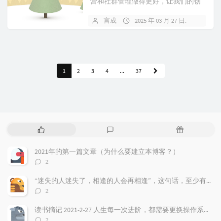
营和社群管理做得更好，让我们的创
业之路更加顺畅。首先，得清楚一
言成
2025 年 03 月 27 日
暂无
点，私域运营可不是简单的拉人头、
追求转化率这么简单的事儿。它...
1
2
3
4
...
37
热
最
随
门
新
机
文
评
文
2021年的第一篇文章（为什么要建立本博客？）
章
论
章
评
2
论
数：
“迷失的人迷失了，相逢的人会再相逢”，这句话，至少有三层含义
评
2
论
数：
读书摘记 2021-2-27 人生每一次进阶，都需要更换操作系统，最好把过去都遗忘！
评
2