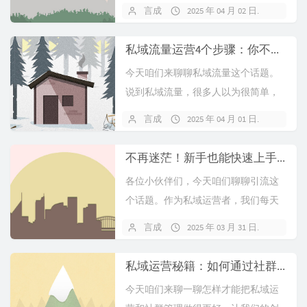
营可不是随便玩玩的小打小闹了，它
言成
2025 年 04 月 02 日
暂无
得真正出成绩才行。企业要想在这条
路上走得稳，就得把用户放在...
私域流量运营4个步骤：你不可不知的成功要素，带你玩转流量与变现难题
今天咱们来聊聊私域流量这个话题。
说到私域流量，很多人以为很简单，
其实这里面门道不少呢。要想在这个
言成
2025 年 04 月 01 日
暂无
领域玩得风生水起，还真得下一番功
夫。首先啊，不得不提的就是...
不再迷茫！新手也能快速上手的私域流量玩法，轻松实现粉丝暴涨！
各位小伙伴们，今天咱们聊聊引流这
个话题。作为私域运营者，我们每天
都在为如何吸引流量绞尽脑汁。这引
言成
2025 年 03 月 31 日
暂无
流啊，既充满不确定性，又是少不了
的关键步骤。我们在风向圈A...
私域运营秘籍：如何通过社群管理，快速将普通用户转化为忠实粉丝？
今天咱们来聊一聊怎样才能把私域运