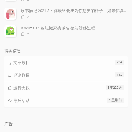
论
数：
读书摘记 2021-3-4 你最终会成为你想要的样子，如果你真的非常想，虽然听起来有点违心，但是强大的愿望确实非常重要！
评
2
论
数：
Discuz X3.4 论坛搬家换域名 整站迁移过程
评
2
论
数：
博客信息
文章数目
234
评论数目
115
运行天数
5年220天
最后活动
1 星期前
广告