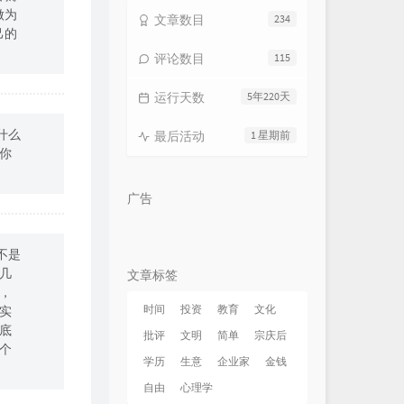
做为
文章数目
234
己的
评论数目
115
运行天数
5年220天
什么
最后活动
1 星期前
你
广告
不是
几
文章标签
，
时间
投资
教育
文化
实
底
批评
文明
简单
宗庆后
个
学历
生意
企业家
金钱
自由
心理学