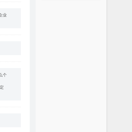
企业
么个
定