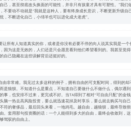
自己，甚至彻底改头换面的可能性，并非只有孩童才具有可塑性。”我们
，不要动不动就是“我就是这种人，要有终身成长意识，不断更新升级自
统，不断进化自己，小绵羊也可以进化成大老虎”。
必要让所有人知道真实的你，或者是你没有必要不停的向人说其实我是一个
，因为这是无效的，人们还是只会愿意看到他们希望看到的。我甚至觉得
的自己隐藏在这些误解背后还挺好的。
驭自由非常难。我见过太多这样的例子，拥有自由的可支配时间，得到的却
而是狼狈。不知道什么是重点，不知道自己要做什么不做什么，偶尔遇到
的事，也安排不过来，更完成不好。当TA得到了相对“可自由只配”的金钱
头脑一热去高风险投资，要么就迅速花掉及时享乐，要么就去购买与自己
不符的奢侈品，最后回头来看，一地鸡毛。越自由，越狼狈，最终导致彻
由。套用那句投资圈的话：一个人能得到多大的自由，最终会收敛到，这
够驾驭的自由上。