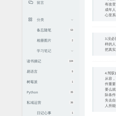
留言
有改变
成年人
心里系
分类
备忘随笔
53
3.没
相册图片
2
样的人
把真实
学习笔记
读书摘记
104
易语言
5
4.驾
从容，
树莓派
1
件重要
要么就
Python
35
际条件
失去自
私域运营
36
人所能
日记心事
1