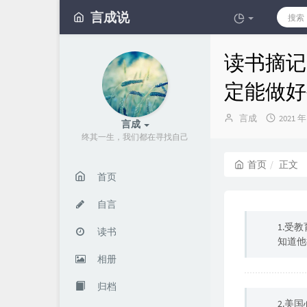
言成说
读书摘记 
定能做好
博
发
言成
2021 年
言成
主：
布
终其一生，我们都在寻找自己
时
间：
首页
正文
首页
自言
1.受
读书
知道他
相册
归档
2.美