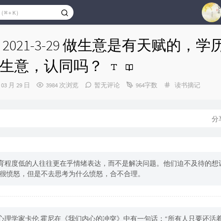
1
2021-3-29 做生意是有天赋的，
2
生意，认同吗？
3
4
分
 03 月 29 日
3984 次浏览
暂无评论
964字数
读书摘记
类：
5
6
分
7
教育程度低的人往往更在乎情绪表达，而不是解决问题。他们迫不及待的想
很愤怒，但是不去思考为什么愤怒，合不合理。
国心理学家卡伦 霍尼在《我们内心的冲突》中有一句话：“所有人只要还活