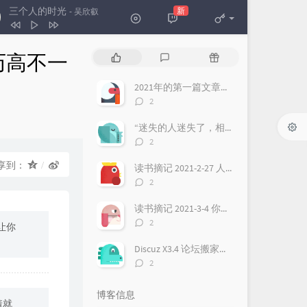
三个人的时光
新
- 吴欣叡
三个人的时光
吴欣叡
学历高不一
热
最
随
The Sounds of Silence
Ocean Media
门
新
机
文
评
文
2021年的第一篇文章（为什么要建立本博客？）
不是我不小心
雷婷
章
论
章
评
2
With an Orchid
Yanni
论
数：
“迷失的人迷失了，相逢的人会再相逢”，这句话，至少有三层含义
溪行桃花源
李志辉
评
2
论
秋日私语
Richard Clayderman
数：
享到：
读书摘记 2021-2-27 人生每一次进阶，都需要更换操作系统，最好把过去都遗忘！
再回首
姜育恒
评
2
论
数：
读书摘记 2021-3-4 你最终会成为你想要的样子，如果你真的非常想，虽然听起来有点违心，但是强大的愿望确实非常重要！
评
2
让你
论
数：
Discuz X3.4 论坛搬家换域名 整站迁移过程
评
2
论
数：
博客信息
着就