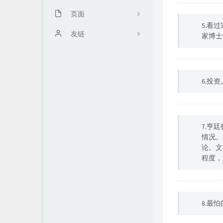
页面
5.看
关于我
友链
家博士
自言
火牛微享团队
文章归档
6.投
友情链接
留言板
7.亨
情况。
论。文
程度，
8.最