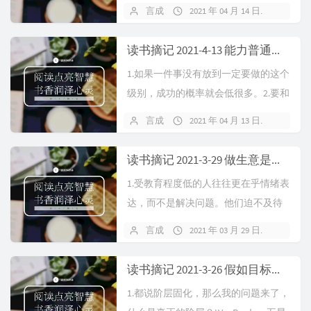
才让价值产生。2.其实最坑的原生家
言成
2021 年 04 月 14 日
暂无
庭，不是真的贫穷的父母，因为真的
贫穷的家庭，知道自己...
读书摘记 2021-4-13 能力普通，欲望越大！
1.如果一件事没有放到一定要做的这个
级别，成功的概率就会低很多。2.要和
快乐的人在一起，无论友情还是爱
言成
2021 年 04 月 13 日
暂无
情，让自己快乐，不辜负生活，不迷
失方向。生活有时候会...
读书摘记 2021-3-29 做生意是有天赋的，学历高不一定能做好生意，认同吗？
1.受教育程度低的人往往更在乎情绪表
达，而不是解决问题。他们迫不及待
的想让你知道他很愤怒，但是不去思
言成
2021 年 03 月 29 日
暂无
考为什么愤怒，合不合理。2.美国心理
学家卡伦 霍尼在《...
读书摘记 2021-3-26 假如目标很完美，你将在痛苦中渡过
1.都说阶层固化，那么我的问题来了，