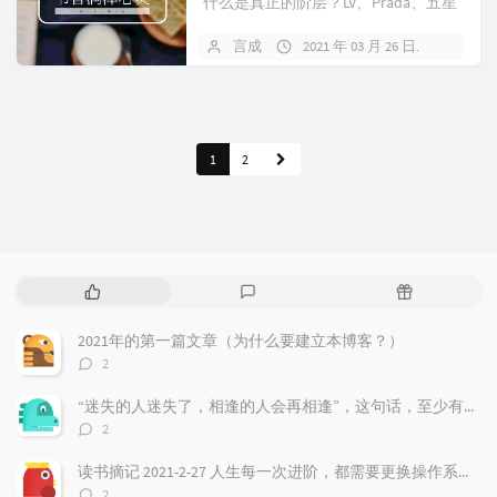
什么是真正的阶层？LV、Prada、五星
级酒店、别墅派对，是否能代表你的
言成
2021 年 03 月 26 日
暂无
阶层呢？2W月薪、特斯拉最新款、8
块腹肌，可否...
1
2
热
最
随
门
新
机
文
评
文
2021年的第一篇文章（为什么要建立本博客？）
章
论
章
评
2
论
数：
“迷失的人迷失了，相逢的人会再相逢”，这句话，至少有三层含义
评
2
论
数：
读书摘记 2021-2-27 人生每一次进阶，都需要更换操作系统，最好把过去都遗忘！
评
2