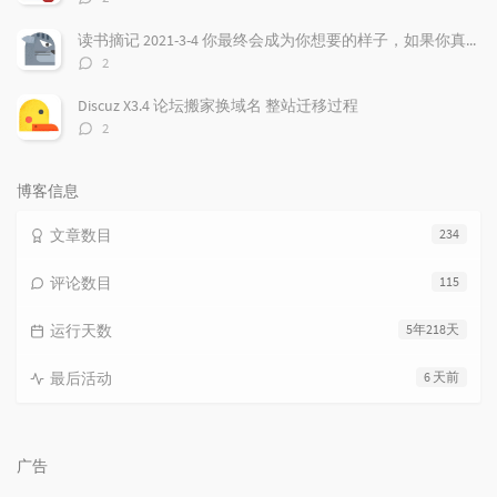
论
数：
读书摘记 2021-3-4 你最终会成为你想要的样子，如果你真的非常想，虽然听起来有点违心，但是强大的愿望确实非常重要！
评
2
论
数：
Discuz X3.4 论坛搬家换域名 整站迁移过程
评
2
论
数：
博客信息
文章数目
234
评论数目
115
运行天数
5年218天
最后活动
6 天前
广告