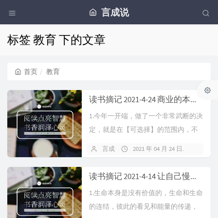
言成说
标签 教育 下的文章
首页
教育
读书摘记 2021-4-24 商业的本质是流通，赚钱的本质是价值交换
1.今年一开端，做了一个非常武断的决
定，就是在【可选择】的范围内，不
跟任何积极性/主动性差的人产生任何
言成
2021 年 04 月 24 日
暂无
合作，哪怕他们看上去再聪明再有天
赋。智商90分的人，...
读书摘记 2021-4-14 让自己慢慢变强，才能遇到未来更优秀的人
1.生命本身是没有价值的，生命和生命
的连结，彼此的看见和能量的传递，