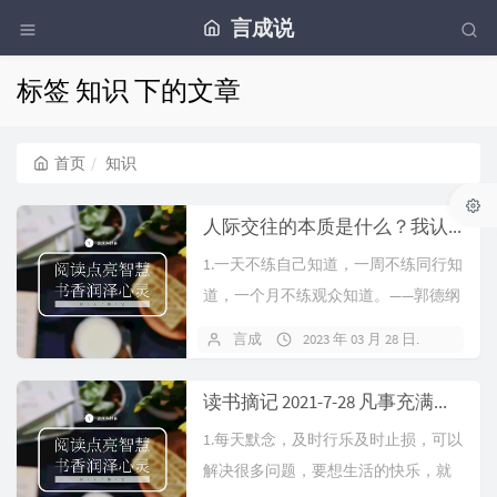
言成说
标签 知识 下的文章
首页
知识
人际交往的本质是什么？我认为，是价值。对别人有价值，别人就会爱我们。
1.一天不练自己知道，一周不练同行知
道，一个月不练观众知道。——郭德纲
2.人类到目前为止，自身所能够调动的
言成
2023 年 03 月 28 日
暂无
能量还是非常的有限，无法抗拒自然
轮动的能量。所以...
读书摘记 2021-7-28 凡事充满好奇心，才是你学习动力的根本
1.每天默念，及时行乐及时止损，可以
解决很多问题，要想生活的快乐，就