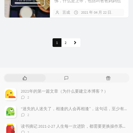
佛，什么是上帝，包括叫爸爸妈妈也
是催眠，是程序的植入，你只有先植
言成
2021 年 04 月 22 日
暂无
入了一个功能催眠，你才能去塑造诉
求，迎合需求。2.选择...
1
2
热
最
随
门
新
机
文
评
文
2021年的第一篇文章（为什么要建立本博客？）
章
论
章
评
2
论
数：
“迷失的人迷失了，相逢的人会再相逢”，这句话，至少有三层含义
评
2
论
数：
读书摘记 2021-2-27 人生每一次进阶，都需要更换操作系统，最好把过去都遗忘！
评
2