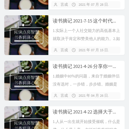
必须远离让你不舒服的人和事，远离
言成
2021 年 07 月 28 日
暂无
给你带来负面影响的人。2.你要找到真
正喜欢的事物，埋头...
读书摘记 2021-7-15 这个时代知识不重要了，任何知识在网络上都可以找到，重要的是对人类认知的框架。
1.实际上一个人社交能力的高低基本上
就取决于肯定和赞美他人的能力。2.如
果你爱一个人，一定要告诉TA，不是
言成
2021 年 07 月 15 日
暂无
为了要TA报答，而是让TA在以后黑暗
的日子里否定...
读书摘记 2021-4-26 分享你一种切实可行，事半功倍的学习方法，准备好了吗？
1.婚姻中80%的问题，来自于婚姻伴侣
没有选对，一步错，步步错。婚姻是
两种模式的结合，本质是自己的模式
言成
2021 年 04 月 26 日
暂无
吸引了对方的模式，而且一定要学着
经营婚姻，否则和谁过...
读书摘记 2021-4-22 选择大于一切，做自己熟悉领域的项目
1.人从一出生就开始接受催眠，什么是