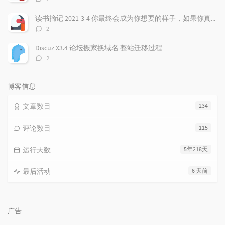
论
数：
读书摘记 2021-3-4 你最终会成为你想要的样子，如果你真的非常想，虽然听起来有点违心，但是强大的愿望确实非常重要！
评
2
论
数：
Discuz X3.4 论坛搬家换域名 整站迁移过程
评
2
论
数：
博客信息
文章数目
234
评论数目
115
运行天数
5年218天
最后活动
6 天前
广告